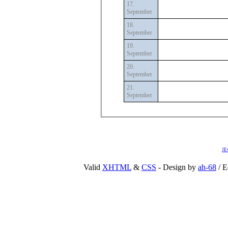
17.
September
18.
September
19.
September
20.
September
21.
September
JE
Valid
XHTML
&
CSS
- Design by
ah-68
/ E