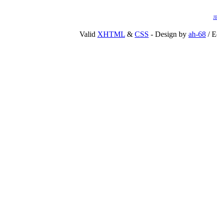
J
Valid
XHTML
&
CSS
- Design by
ah-68
/ E