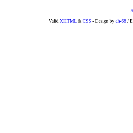
J
Valid
XHTML
&
CSS
- Design by
ah-68
/ E