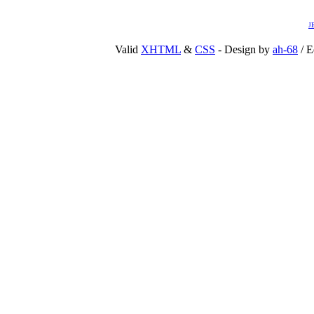
J
Valid
XHTML
&
CSS
- Design by
ah-68
/ E