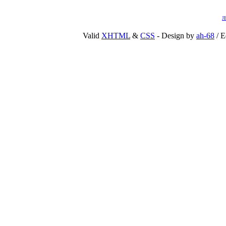
J
Valid
XHTML
&
CSS
- Design by
ah-68
/ E