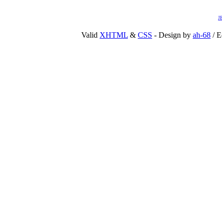
J
Valid
XHTML
&
CSS
- Design by
ah-68
/ E