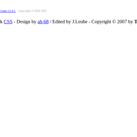
Events v1.4.1
Copyright © 2006-2007
&
CSS
- Design by
ah-68
/ Edited by J.Leube - Copyright © 2007 by
T