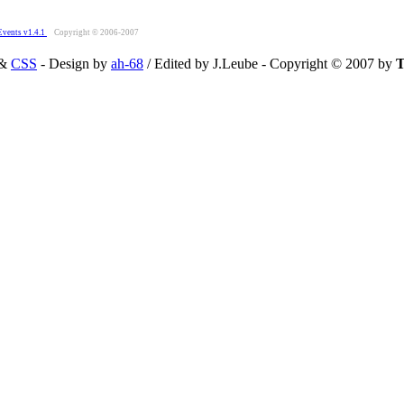
Events v1.4.1
Copyright © 2006-2007
&
CSS
- Design by
ah-68
/ Edited by J.Leube - Copyright © 2007 by
T