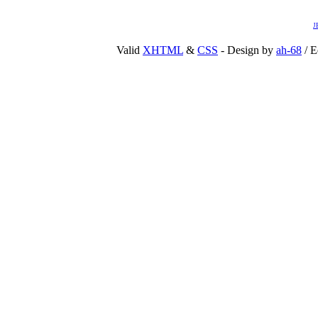
J
Valid
XHTML
&
CSS
- Design by
ah-68
/ E