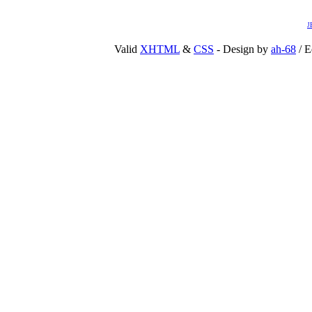
J
Valid
XHTML
&
CSS
- Design by
ah-68
/ E