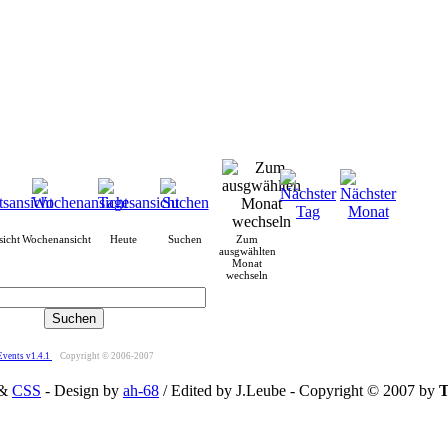
icht
Wochenansicht
Heute
Suchen
Zum
ausgwählten
Monat
wechseln
Events v1.4.1
Copyright © 2006-2007
&
CSS
- Design by
ah-68
/ Edited by J.Leube - Copyright © 2007 by
T