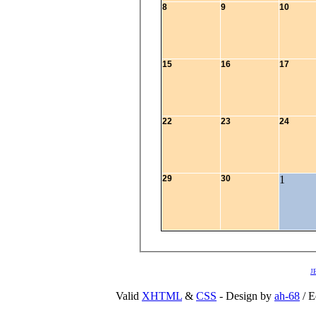
8
9
10
15
16
17
22
23
24
29
30
1
J
Valid
XHTML
&
CSS
- Design by
ah-68
/ E