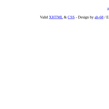
J
Valid
XHTML
&
CSS
- Design by
ah-68
/ E