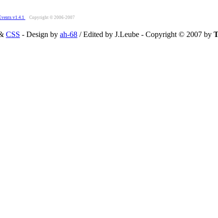
Events v1.4.1
Copyright © 2006-2007
&
CSS
- Design by
ah-68
/ Edited by J.Leube - Copyright © 2007 by
T