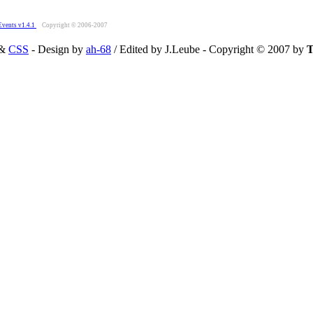
Events v1.4.1
Copyright © 2006-2007
&
CSS
- Design by
ah-68
/ Edited by J.Leube - Copyright © 2007 by
T