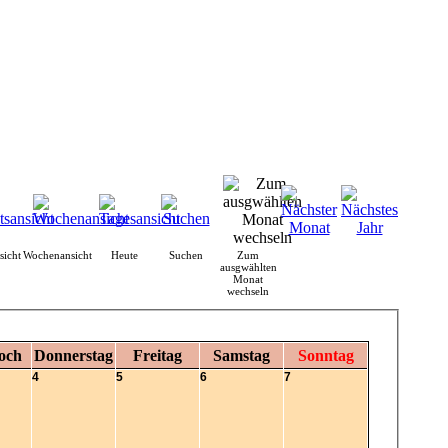
sicht
Wochenansicht
Heute
Suchen
Zum
ausgwählten
Monat
wechseln
och
Donnerstag
Freitag
Samstag
Sonntag
4
5
6
7