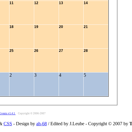
11
12
13
14
18
19
20
21
25
26
27
28
2
3
4
5
Events v1.4.1
Copyright © 2006-2007
&
CSS
- Design by
ah-68
/ Edited by J.Leube - Copyright © 2007 by
T