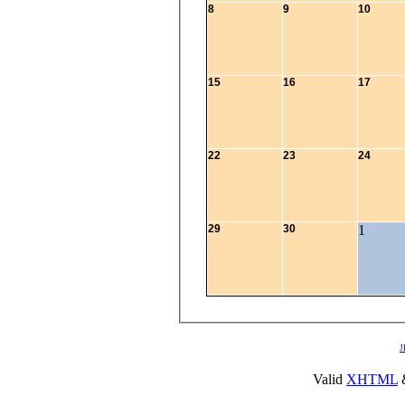
8
9
10
15
16
17
22
23
24
29
30
1
J
Valid
XHTML