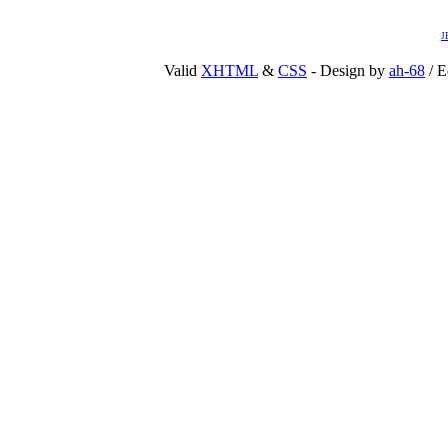
J
Valid
XHTML
&
CSS
- Design by
ah-68
/ E