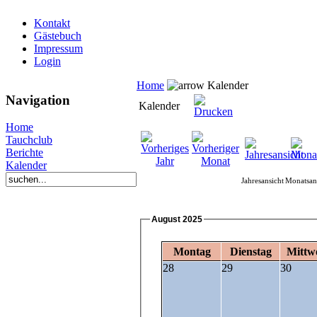
Kontakt
Gästebuch
Impressum
Login
Home
Kalender
Navigation
Kalender
Home
Tauchclub
Berichte
Kalender
Jahresansicht
Monatsan
August 2025
Montag
Dienstag
Mittw
28
29
30