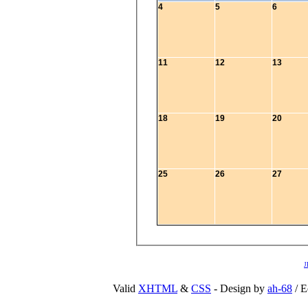
4
5
6
11
12
13
18
19
20
25
26
27
J
Valid
XHTML
&
CSS
- Design by
ah-68
/ E