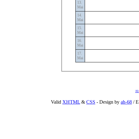
13.
Mai
14.
Mai
15.
Mai
16.
Mai
17.
Mai
JE
Valid
XHTML
&
CSS
- Design by
ah-68
/ E