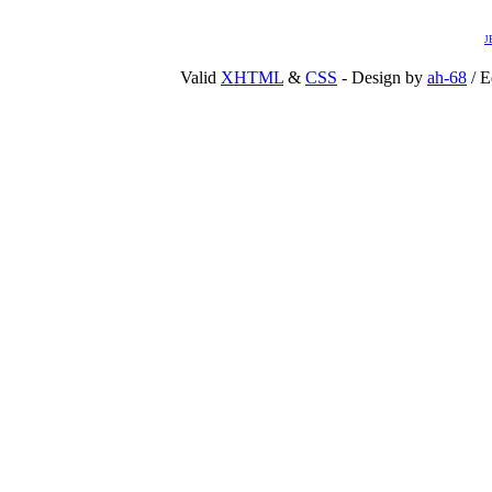
J
Valid
XHTML
&
CSS
- Design by
ah-68
/ E