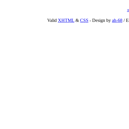
J
Valid
XHTML
&
CSS
- Design by
ah-68
/ E