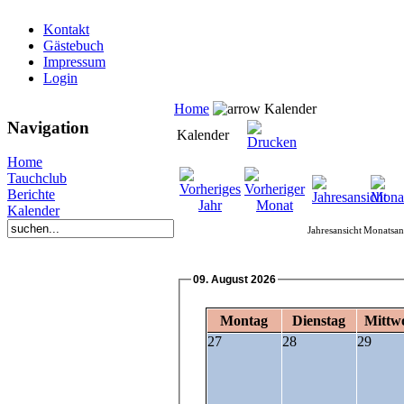
Kontakt
Gästebuch
Impressum
Login
Home
Kalender
Navigation
Kalender
Home
Tauchclub
Berichte
Kalender
Jahresansicht
Monatsan
09. August 2026
Montag
Dienstag
Mittw
27
28
29