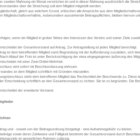
r zweiten Mahnung ein Monat verstrichen ist und in dieser Mahnung ausdrücklich die Strei
rstandes über die Streichung soll dem Mitglied mitgeteilt werden.
tgliedschaft, gleich aus welchem Grund, erlöschen alle Ansprüche aus dem Mitgliedschaftsv
m Mitgliedschaftsverhältnis, insbesondere ausstehende Beitragspflichten, bleiben hiervon un
n
folgen, wenn ein Mitglied in grober Weise den Interessen des Vereins und seiner Ziele zuwid
tscheidet der Gesamtvorstand auf Antrag. Zur Antragstellung ist jedes Mitglied berechtigt.
ag ist dem betreffenden Mitglied samt Begründung mit der Aufforderung zuzuleiten, sich bi
n. Nach Ablauf der Frist ist unter Berücksichtigung der etwa eingegangenen äußerung des Mitg
scheidet mit einer Zwei-Drittel-Mehrheit.
chluss wird sofort mit Beschlussfassung wirksam.
tandes ist dem Mitglied schriftlich mit Gründen mitzuteilen.
gsbeschluss steht dem betroffenen Mitglied das Rechtsmittel der Beschwerde zu. Diese ist 
der Entscheidung schriftlich an den Gesamtvorstand zu richten. Sie ist zu begründen. Die B
ntscheidet der erweiterte Vorstand.
tglieder
lichten
eitrag und - soweit von der Beitragsordnung festgelegt - eine Aufnahmegebühr zu leisten.
sbeiträge sowie deren Zahlweise und Fälligkeit bestimmt der Gesamtvorstand durch Beschlu
hlungsziels im gesetzlichen Rahmen zulässig.