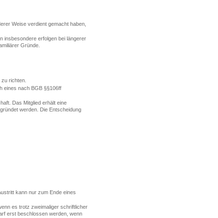
derer Weise verdient gemacht haben,
n insbesondere erfolgen bei längerer
amiliärer Gründe.
zu richten.
ch eines nach BGB §§106ff
ft. Das Mitglied erhält eine
egründet werden. Die Entscheidung
Austritt kann nur zum Ende eines
nn es trotz zweimaliger schriftlicher
darf erst beschlossen werden, wenn