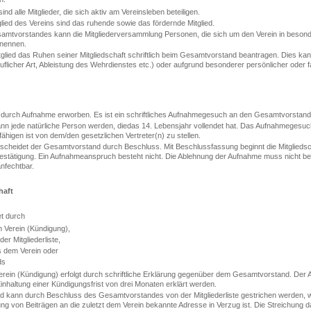
ind alle Mitglieder, die sich aktiv am Vereinsleben beteiligen.
lied des Vereins sind das ruhende sowie das fördernde Mitglied.
amtvorstandes kann die Mitgliederversammlung Personen, die sich um den Verein in beson
rnennen.
tglied das Ruhen seiner Mitgliedschaft schriftlich beim Gesamtvorstand beantragen. Dies kan
uflicher Art, Ableistung des Wehrdienstes etc.) oder aufgrund besonderer persönlicher oder f
d durch Aufnahme erworben. Es ist ein schriftliches Aufnahmegesuch an den Gesamtvorstand 
kann jede natürliche Person werden, diedas 14. Lebensjahr vollendet hat. Das Aufnahmegesu
higen ist von dem/den gesetzlichen Vertreter(n) zu stellen.
cheidet der Gesamtvorstand durch Beschluss. Mit Beschlussfassung beginnt die Mitgliedscha
bestätigung. Ein Aufnahmeanspruch besteht nicht. Die Ablehnung der Aufnahme muss nicht b
nfechtbar.
haft
et durch
m Verein (Kündigung),
er Mitgliederliste,
 dem Verein oder
ds
erein (Kündigung) erfolgt durch schriftliche Erklärung gegenüber dem Gesamtvorstand. Der 
inhaltung einer Kündigungsfrist von drei Monaten erklärt werden.
ied kann durch Beschluss des Gesamtvorstandes von der Mitgliederliste gestrichen werden, we
g von Beiträgen an die zuletzt dem Verein bekannte Adresse in Verzug ist. Die Streichung 