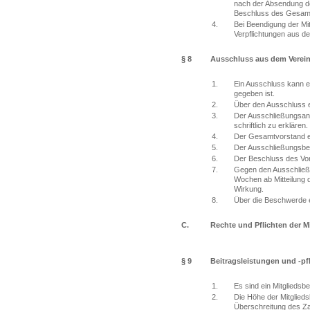
nach der Absendung de
Beschluss des Gesamtvo
4.
Bei Beendigung der Mi
Verpflichtungen aus de
§ 8
Ausschluss aus dem Verei
1.
Ein Ausschluss kann er
gegeben ist.
2.
Über den Ausschluss en
3.
Der Ausschließungsantr
schriftlich zu erkläre
4.
Der Gesamtvorstand ent
5.
Der Ausschließungsbes
6.
Der Beschluss des Vors
7.
Gegen den Ausschließun
Wochen ab Mitteilung 
Wirkung.
8.
Über die Beschwerde e
C.
Rechte und Pflichten der Mi
§ 9
Beitragsleistungen und -pf
1.
Es sind ein Mitgliedsb
2.
Die Höhe der Mitglied
Überschreitung des Za