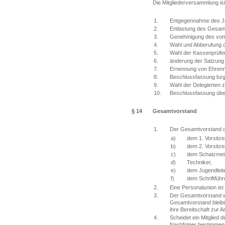
Die Mitgliederversammlung ist
1.
Entgegennahme des Ja
2.
Entlastung des Gesam
3.
Genehmigung des vom G
4.
Wahl und Abberufung d
5.
Wahl der Kassenprüfer
6.
änderung der Satzung 
7.
Ernennung von Ehrenm
8.
Beschlussfassung bzg
9.
Wahl der Delegierten 
10.
Beschlussfassung über
§ 14
Gesamtvorstand
1.
Der Gesamtvorstand de
a)
dem 1. Vorsitze
b)
dem 2. Vorsitze
c)
dem Schatzmeis
d)
Techniker,
e)
dem Jugendleite
f)
dem Schriftführe
2.
Eine Personalunion ist
3.
Der Gesamtvorstand wir
Gesamtvorstand bleibt
ihre Bereitschaft zur 
4.
Scheidet ein Mitglied
Nachfolger bestimmen