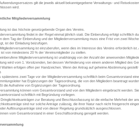
 Aufwendungsersatzes gilt die jeweils aktuell bekanntgegebene Verwaltungs- und Reisekoste
lossen wird.
ntliche Mitgliederversammlung
lung ist das höchste gesetzgebende Organ des Vereins.
ederversammlung findet in der Regel einmal jährlich statt. Die Einberufung erfolgt schriftlich 
n dem Tag der Einberufung und der Mitgliederversammlung muss eine Frist von zwei Wochen
t, ist der Einladung beizufügen.
Mitgliederversammlung ist einzuberufen, wenn dies im Interesse des Vereins erforderlich ist.
ist von mindestens 20 % der Vereinsmitglieder zu stellen.
nberufene Mitgliederversammlung ist unabhängig von der Anzahl der anwesenden Mitgliede
lung wird vom 1. Vorsitzenden, bei dessen Verhinderung von einem anderen Mitglied des Ges
 Wahlen erfolgen offen per Handzeichen. Wenn der Antrag auf geheime Abstimmung gestellt w
.
is spätestens zwei Tage vor der Mitgliederversammlung schriftlich beim Gesamtvorstand ei
mmlungsleiter hat Ergänzungen der Tagesordnung, die von den Mitgliedern beantragt wurde
ßt die Aufnahme von Ergänzungen der Tagesordnung.
rversammlung können vom Gesamtvorstand und von den Mitgliedern eingebracht werden. Si
tvorstand schriftlich mit Begründung vorliegen.
 Dringlichkeitsanträgen zur Beratung und Beschlussfassung ist die einfache Mehrheit der 
lichkeitsanträge sind nur solche Anträge zulässig, die ihrer Natur nach nicht fristgerecht eing
er Auflösungsanträge sind von dieser Regelung grundsätzlich ausgeschlossen.
können vom Gesamtvorstand in einer Geschäftsordnung geregelt werden.
derversammlung