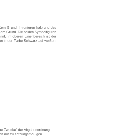
ißem Grund. Im unteren halbrund des
ißem Grund. Die beiden Symbolfiguren
ennt. Im oberen Linienbereich ist der
inen in der Farbe Schwarz auf weißem
igte Zwecke” der Abgabenordnung.
dürfen nur zu satzungsmäßigen