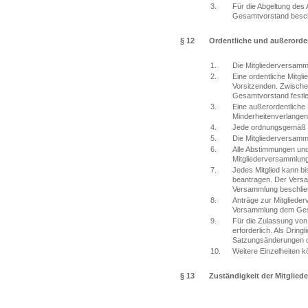
3.
Für die Abgeltung des
Gesamtvorstand besch
§ 12
Ordentliche und außerorde
1.
Die Mitgliederversamm
2.
Eine ordentliche Mitgli
Vorsitzenden. Zwische
Gesamtvorstand festleg
3.
Eine außerordentliche 
Minderheitenverlangen 
4.
Jede ordnungsgemäß ei
5.
Die Mitgliederversamm
6.
Alle Abstimmungen und
Mitgliederversammlung
7.
Jedes Mitglied kann b
beantragen. Der Versa
Versammlung beschlie
8.
Anträge zur Mitgliede
Versammlung dem Gesam
9.
Für die Zulassung von
erforderlich. Als Dring
Satzungsänderungen od
10.
Weitere Einzelheiten 
§ 13
Zuständigkeit der Mitglie