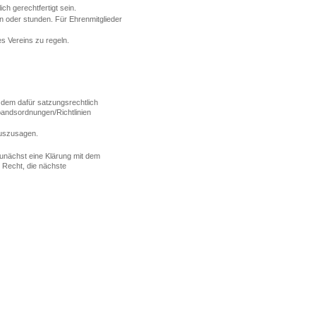
h gerechtfertigt sein.
n oder stunden. Für Ehrenmitglieder
s Vereins zu regeln.
r dem dafür satzungsrechtlich
andsordnungen/Richtlinien
auszusagen.
zunächst eine Klärung mit dem
 Recht, die nächste