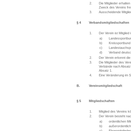
2.
Die Mitglieder erhalte
Zweck des Vereins fre
3.
Ausscheidende Mitgli
§ 4
Verbandsmitgliedschaften
1.
Der Verein ist Mitglied 
a)
Landessportbun
b)
Kreissportbund
c)
Landestauchspo
d)
Verband deutsc
2.
Der Verein erkennt di
3.
Die Mitglieder des Ve
Verbände nach Absatz 
Absatz 1.
4.
Eine Veränderung im S
B.
Vereinsmitgliedschaft
§ 5
Mitgliedschaften
1.
Mitglied des Vereins k
2.
Der Verein besteht na
a)
ordentlichen Mit
b)
außerordentlich
c)
Ehrenmitglieder