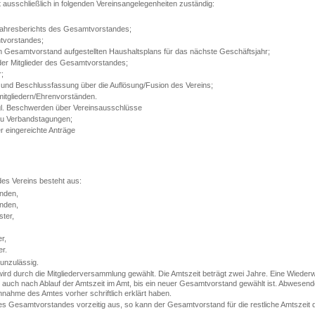
 ausschließlich in folgenden Vereinsangelegenheiten zuständig:
hresberichts des Gesamtvorstandes;
tvorstandes;
esamtvorstand aufgestellten Haushaltsplans für das nächste Geschäftsjahr;
er Mitglieder des Gesamtvorstandes;
;
und Beschlussfassung über die Auflösung/Fusion des Vereins;
itgliedern/Ehrenvorständen.
l. Beschwerden über Vereinsausschlüsse
zu Verbandstagungen;
 eingereichte Anträge
s Vereins besteht aus:
nden,
nden,
ter,
r,
r.
 unzulässig.
d durch die Mitgliederversammlung gewählt. Die Amtszeit beträgt zwei Jahre. Eine Wiederwa
 auch nach Ablauf der Amtszeit im Amt, bis ein neuer Gesamtvorstand gewählt ist. Abwesen
Annahme des Amtes vorher schriftlich erklärt haben.
 des Gesamtvorstandes vorzeitig aus, so kann der Gesamtvorstand für die restliche Amtszei
.