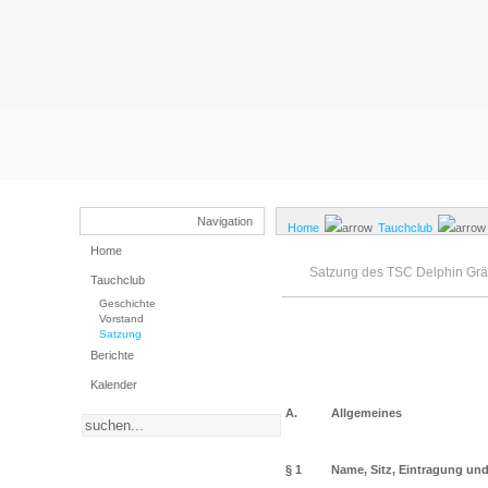
Kontakt
Gästebuch
Impressum
Navigation
Home
Tauchclub
Home
Satzung des TSC Delphin Gräf
Tauchclub
Geschichte
Vorstand
Satzung
Berichte
Kalender
A.
Allgemeines
§ 1
Name, Sitz, Eintragung und