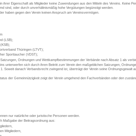
n in ihrer Eigenschaft als Mitglieder keine Zuwendungen aus den Mitteln des Vereins. Keine P
md sind, oder durch unverhältnismäßig hohe Vergütungen begünstigt werden.
eder haben gegen den Verein keinen Anspruch am Vereinsvermögen.
im
d (LSB);
 (KSB);
rtverband Thüringen (LTVT);
her Sporttaucher (VDST);
e Satzungen, Ordnungen und Wettkampfbestimmungen der Verbände nach Absatz 1 als verbin
reins unterwerfen sich durch ihren Beitritt zum Verein den maßgeblichen Satzungen, Ordnu
1. Soweit danach Verbandsrecht zwingend ist, überträgt der Verein seine Ordnungsgewalt au
tatus der Gemeinnützigkeit zeigt der Verein umgehend den Fachverbänden oder den zuständig
önnen nur natürliche oder juristische Personen werden.
ch Maßgabe der Beitragsordnung aus:
gliedern,
en Mitgliedern,
n.