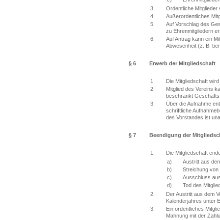
3.
Ordentliche Mitglieder s
4.
Außerordentliches Mitg
5.
Auf Vorschlag des Ges
zu Ehrenmitgliedern e
6.
Auf Antrag kann ein Mi
Abwesenheit (z. B. ber
§ 6
Erwerb der Mitgliedschaft
1.
Die Mitgliedschaft wir
2.
Mitglied des Vereins 
beschränkt Geschäftsfä
3.
Über die Aufnahme ents
schriftliche Aufnahme
des Vorstandes ist una
§ 7
Beendigung der Mitgliedsc
1.
Die Mitgliedschaft end
a)
Austritt aus de
b)
Streichung von d
c)
Ausschluss aus
d)
Tod des Mitglie
2.
Der Austritt aus dem V
Kalenderjahres unter E
3.
Ein ordentliches Mitgl
Mahnung mit der Zahlun