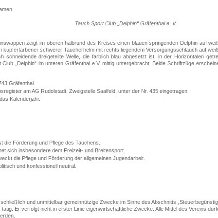
Namen
Tauch Sport Club „Delphin“ Gräfenthal e. V.
inswappen zeigt im oberen halbrund des Kreises einen blauen springenden Delphin auf we
ein kupferfarbener schwerer Taucherhelm mit rechts liegendem Versorgungsschlauch auf we
 schneidende dreigeteilte Welle, die farblich blau abgesetzt ist, in der Horizontalen getr
 Club „Delphin“ im unteren Gräfenthal e.V. mittig untergebracht. Beide Schriftzüge ersche
743 Gräfenthal.
nsregister am AG Rudolstadt, Zweigstelle Saalfeld, unter der Nr. 435 eingetragen.
das Kalenderjahr.
st die Förderung und Pflege des Tauchens.
et sich insbesondere dem Freizeit- und Breitensport.
eckt die Pflege und Förderung der allgemeinen Jugendarbeit.
olitisch und konfessionell neutral.
usschließlich und unmittelbar gemeinnützige Zwecke im Sinne des Abschnitts „Steuerbegünst
s tätig. Er verfolgt nicht in erster Linie eigenwirtschaftliche Zwecke. Alle Mittel des Vereins 
erden.