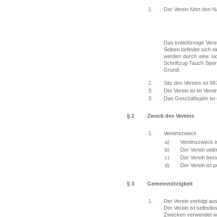
1.
Der Verein führt den 
Das kreisförmige Vere
Selben befindet sich 
werden durch eine sich
Schriftzug Tauch Sport
Grund.
2.
Sitz des Vereins ist 98
3.
Der Verein ist im Verei
3.
Das Geschäftsjahr ist 
§ 2
Zweck des Vereins
1.
Vereinszweck
a)
Vereinszweck i
b)
Der Verein widm
c)
Der Verein bezw
d)
Der Verein ist p
§ 3
Gemeinnützigkeit
1.
Der Verein verfolgt a
Der Verein ist selbstlo
Zwecken verwendet w