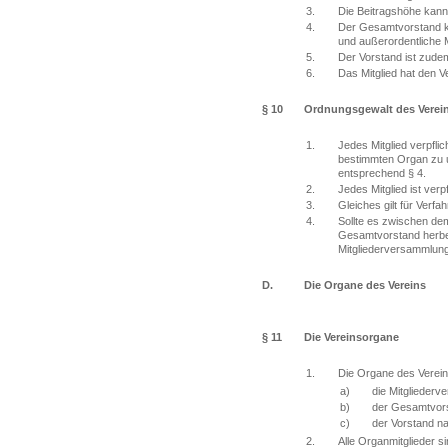
3.
Die Beitragshöhe kann 
4.
Der Gesamtvorstand kan
und außerordentliche M
5.
Der Vorstand ist zudem
6.
Das Mitglied hat den V
§ 10
Ordnungsgewalt des Verei
1.
Jedes Mitglied verpfli
bestimmten Organ zu u
entsprechend § 4.
2.
Jedes Mitglied ist ver
3.
Gleiches gilt für Verfa
4.
Sollte es zwischen dem
Gesamtvorstand herbei
Mitgliederversammlung
D.
Die Organe des Vereins
§ 11
Die Vereinsorgane
1.
Die Organe des Verein
a)
die Mitgliederv
b)
der Gesamtvor
c)
der Vorstand n
2.
Alle Organmitglieder si