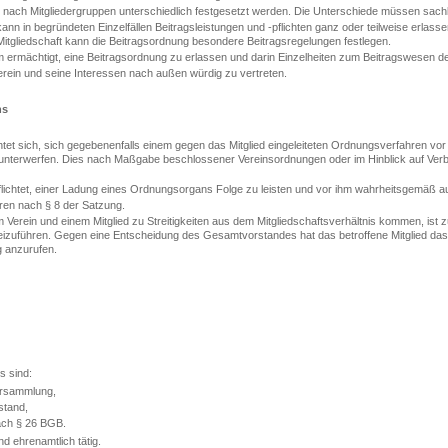
nach Mitgliedergruppen unterschiedlich festgesetzt werden. Die Unterschiede müssen sachlic
n in begründeten Einzelfällen Beitragsleistungen und -pflichten ganz oder teilweise erlasse
itgliedschaft kann die Beitragsordnung besondere Beitragsregelungen festlegen.
 ermächtigt, eine Beitragsordnung zu erlassen und darin Einzelheiten zum Beitragswesen de
erein und seine Interessen nach außen würdig zu vertreten.
ns
chtet sich, sich gegebenenfalls einem gegen das Mitglied eingeleiteten Ordnungsverfahren vo
nterwerfen. Dies nach Maßgabe beschlossener Vereinsordnungen oder im Hinblick auf Verb
pflichtet, einer Ladung eines Ordnungsorgans Folge zu leisten und vor ihm wahrheitsgemäß 
hren nach § 8 der Satzung.
 Verein und einem Mitglied zu Streitigkeiten aus dem Mitgliedschaftsverhältnis kommen, ist 
zuführen. Gegen eine Entscheidung des Gesamtvorstandes hat das betroffene Mitglied das
 anzurufen.
s sind:
ersammlung,
stand,
ach § 26 BGB.
nd ehrenamtlich tätig.