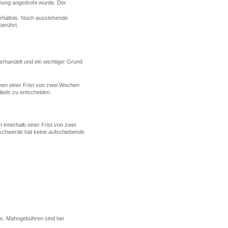
chung angedroht wurde. Der
erhältnis. Noch ausstehende
berührt.
erhandelt und ein wichtiger Grund
nnen einer Frist von zwei Wochen
lieds zu entscheiden.
innerhalb einer Frist von zwei
eschwerde hat keine aufschiebende
ss. Mahngebühren sind bei