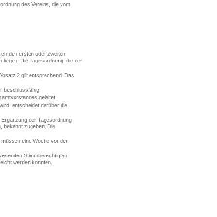
nordnung des Vereins, die vom
durch den ersten oder zweiten
 liegen. Die Tagesordnung, die der
 Absatz 2 gilt entsprechend. Das
r beschlussfähig.
amtvorstandes geleitet.
ird, entscheidet darüber die
ne Ergänzung der Tagesordnung
n, bekannt zugeben. Die
e müssen eine Woche vor der
anwesenden Stimmberechtigten
ereicht werden konnten.